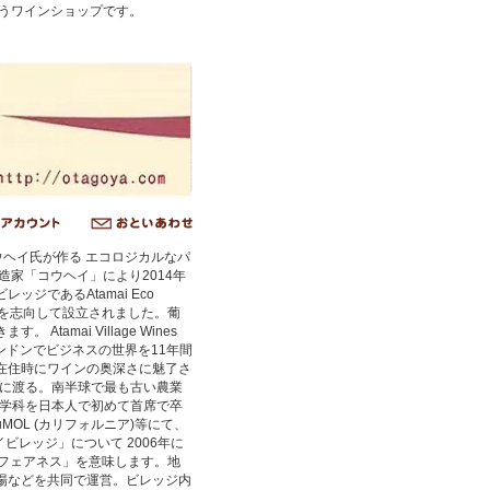
うワインショップです。
造家コウヘイ氏が作る エコロジカルなパ
家「コウヘイ」により2014年
ジであるAtamai Eco
りを志向して設立されました。葡
mai Village Wines
ンドンでビジネスの世界を11年間
在住時にワインの奥深さに魅了さ
ドに渡る。南半球で最も古い農業
醸造学科を日本人で初めて首席で卒
(NZ)、DuMOL (カリフォルニア)等にて、
ビレッジ」について 2006年に
「フェアネス」を意味します。地
場などを共同で運営。ビレッジ内