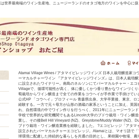
屋は世界最南端のワイン生産地、ニュージーランドのオタゴ地方のワインを中心に扱
uOta6xVgWLED8ZDZKOF38"
Atamai Village Wines / アタマイビレッジワインズ 日本人栽培醸
ーマカルチャーワイン 『アタマイビレッジワインズ』は、日本人栽培醸造
に設立されたワイナリー。南島のネルソンにてパーマカルチャー・エコビレッ
Villageで、循環可能性が高く、体に優しくかつ香り豊かなワインづく
萄栽培からワイン醸造まで全ての作業をコウヘイが手作業で手掛けていきます。 Ata
公式HP 「コウヘイ」プロフィール 青森県出身。大学卒業後、東京、ロ
経験する。一方で元々母方が山形の酒蔵の家系ということに加え、英国
れ、自然環境の中でワイン作りを行うべく、2011年にニュージーラン
学校で世界的な研究機関でもあるLincoln大学のブドウ栽培・ワイン
業し、その後Bell Hill Vineyard (NZ)、Greystone/Muddy Water 
ブドウ栽培・ワイン醸造業務を経験しました。 ?エコビレッジ「アタマイ
設立されたパーマカルチャーエコビレッジ。Atamaiとは、マオリ語で
球環境に配慮した持続的な暮らしを共通の目的とし、果樹園や牧場、農