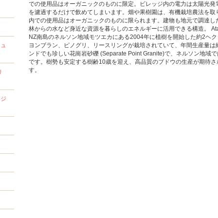
での使用品はオーガニックのものに限定。ビレッジ内の電力は太陽光発
を濾過するだけで飲めてしまいます。畑や果樹園は、有機栽培農法を取
内での使用品はオーガニックのものに限られます。建物も地元で調達し
林からの水など身近な資源を暮らしのエネルギーに活用できる構造。 Atamai 
NZ南島のネルソン地域モツエカにある2004年に植樹を開始した約2ヘ
キュ
ヨンブラン、ピノグリ、リースリングが栽培されていて、年間生産量は約
ンドでも珍しい花崗岩砂礫 (Separate Point Granite)で、ネルソ
です。樹勢も安定する樹齢10歳を迎え、高品質のブドウの生産が期待さ
す。
リ
・ジ