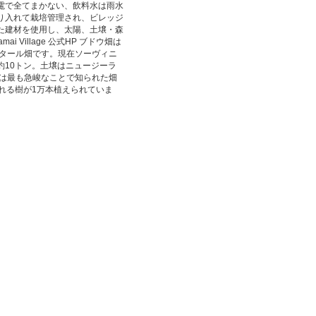
電で全てまかない、飲料水は雨水
り入れて栽培管理され、ビレッジ
た建材を使用し、太陽、土壌・森
Village 公式HP ブドウ畑は
クタール畑です。現在ソーヴィニ
10トン。土壌はニュージーラ
ン地域では最も急峻なことで知られた畑
れる樹が1万本植えられていま