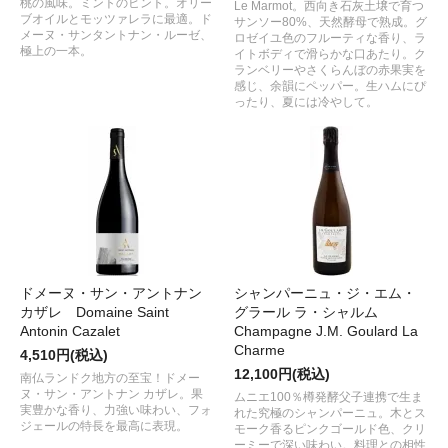
桃の風味。ミントのヒント。オリー
Le Marmot。西向き石灰土壌で育つ
ブオイルとモッツァレラに最適。ド
サンソー80%、天然酵母で熟成。グ
メーヌ・サンタントナン・ルーゼ、
ロゼイユ色のフルーティな香り、ラ
極上の一本。
イトボディで滑らかな口あたり。ク
ランベリーやさくらんぼの赤果実を
感じ、余韻にペッパー。生ハムにぴ
ったり、夏には冷やして。
ドメーヌ・サン・アントナン
シャンパーニュ・ジ・エム・
カザレ Domaine Saint
グラール ラ・シャルム
Antonin Cazalet
Champagne J.M. Goulard La
Charme
4,510円(税込)
12,100円(税込)
南仏ランドク地方の至宝！ドメー
ヌ・サン・アントナン カザレ。果
ムニエ100％樽発酵父子連携で生ま
実豊かな香り、力強い味わい、フォ
れた究極のシャンパーニュ。木とス
ジェールの特長を最高に表現。
モーク香るピンクゴールド色、クリ
ーミーで深い味わい。料理との相性