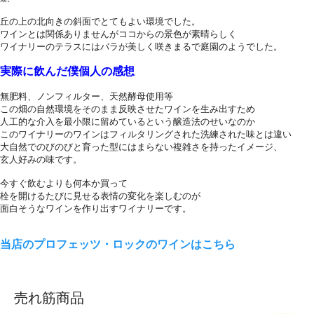
丘の上の北向きの斜面でとてもよい環境でした。
ワインとは関係ありませんがココからの景色が素晴らしく
ワイナリーのテラスにはバラが美しく咲きまるで庭園のようでした。
実際に飲んだ僕個人の感想
無肥料、ノンフィルター、天然酵母使用等
この畑の自然環境をそのまま反映させたワインを生み出すため
人工的な介入を最小限に留めているという醸造法のせいなのか
このワイナリーのワインはフィルタリングされた洗練された味とは違い
大自然でのびのびと育った型にはまらない複雑さを持ったイメージ、
玄人好みの味です。
今すぐ飲むよりも何本か買って
栓を開けるたびに見せる表情の変化を楽しむのが
面白そうなワインを作り出すワイナリーです。
当店のプロフェッツ・ロックのワインはこちら
売れ筋商品