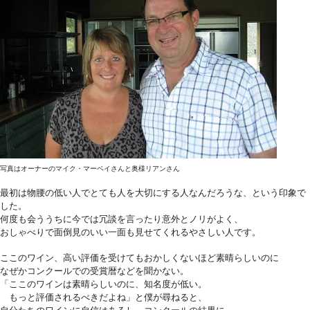
写真はオーナーのマイク・マーベイさんと奥様リアンさん
最初は物腰の低い人でとても人を大切にする人なんだろうな、という印象で
した。
何度も会ううちに今では冗談を言ったり意外とノリがよく、
おしゃべりで面倒見のいい一面も見せてくれるやさしい人です。
ここのワイン、高い評価を受けてもおかしくないほど素晴らしいのに
なぜかコンクールでの受賞暦などを聞かない。
「ここのワインは素晴らしいのに、知名度が低い。
もっと評価されるべきだよね」と僕が尋ねると、