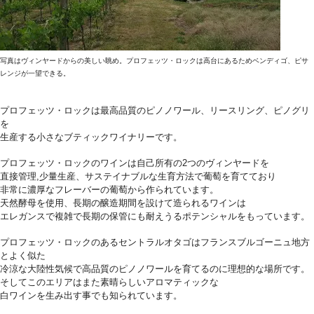
写真はヴィンヤードからの美しい眺め。プロフェッツ・ロックは高台にあるためベンディゴ、ピサ
レンジが一望できる。
プロフェッツ・ロックは最高品質のピノノワール、リースリング、ピノグリ
を
生産する小さなブティックワイナリーです。
プロフェッツ・ロックのワインは自己所有の2つのヴィンヤードを
直接管理,少量生産、サステイナブルな生育方法で葡萄を育てており
非常に濃厚なフレーバーの葡萄から作られています。
天然酵母を使用、長期の醸造期間を設けて造られるワインは
エレガンスで複雑で長期の保管にも耐えうるポテンシャルをもっています。
プロフェッツ・ロックのあるセントラルオタゴはフランスブルゴーニュ地方
とよく似た
冷涼な大陸性気候で高品質のピノノワールを育てるのに理想的な場所です。
そしてこのエリアはまた素晴らしいアロマティックな
白ワインを生み出す事でも知られています。