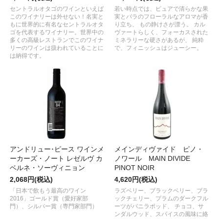
セントラルオタゴのワインといえば
若い時点では、ピュアで清らかな果
このワイナリーは外せない！名実と
実とバラのフローラルなアロマが香
もに世界的に有名なセントラルオタ
り立ち、 もの静けさが漂う。 カル
ゴを代表するワイナリー。世界中の
ヴァートらしく、フォーカスされた
多くの高級レストランでこのワイナ
ミネラリーな硬さがあるが、 純粋
リーのワインは扱われていることに
で、フィニッシュはジューシー。
は納得です。
アンドリュー･ピース ワインメ
メインディヴァイド ピノ・
ーカーズ・ノート レゼルヴ カ
ノワール MAIN DIVIDE
ベルネ・ソーヴィニョン
PINOT NOIR
2,068円(税込)
4,620円(税込)
「日本で飲もう最高のワイン
ラズベリー、ブラックベリー、ブラ
2016」ゴールド賞（愛好家部
ックチェリー、プラムのダークフル
門）、シルバー賞（専門家部門）
ーツがバニラポッド、 チョコ、サ
ンダルウッド、スパイスの風味に絡