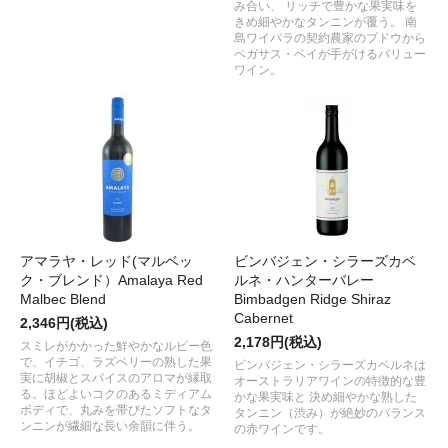
み合い、 リッチで豊かな果実味を
きめ細やかなタンニンが覆う。 南
島ワイパラの契約農家のブドウから
ペガサス・ベイが手がけるバリュー
ワイン。
アマラヤ・レッド(マルベッ
ビンバジェン・シラーズカベ
ク・ブレンド）Amalaya Red
ルネ・ハンターバレー
Malbec Blend
Bimbadgen Ridge Shiraz
Cabernet
2,346円(税込)
2,178円(税込)
スミレがかかった鮮やかなルビー色
で、イチゴ、ラズベリーの熟した果
ビンバジェン・シラーズカベルネは
実に胡椒とスパイスのアロマが縁取
オーストラリアワインの特徴的な豊
る。ほどよいコクのあるミディアム
かな果実味と 決め細やかな熟した
ボディで、丸みを帯びたソフトなタ
タンニン（渋み）が絶妙のバランス
ンニンが繊細な長い余韻に伴う。
の赤ワインです。