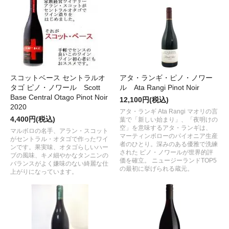
スコットベース セントラルオ
アタ・ランギ・ピノ・ノワー
タゴ ピノ・ノワール Scott
ル Ata Rangi Pinot Noir
Base Central Otago Pinot Noir
12,100円(税込)
2020
アタ・ランギ Ata Rangi マオリの言
4,400円(税込)
葉で「新しい始まり」、「夜明けの
空」を意味するアタ・ランギは、
マルボロの名手、アラン・スコット
マーティンボローのパイオニア生産
がセントラル・オタゴで作ったワイ
者のひとり。深みのある優雅で洗練
ンです。果実味、オタゴらしいハー
された ピノ・ノワールが世界的評
ブの風味、キメ細やかなタンニンの
価を確立。 ニュージーランドTOP5
バランスがよく嫌味のない綺麗な仕
の最初に挙げられる蔵元。
上がりになっています。