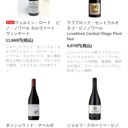
フェルトン・ロード ピ
ラブブロック・セントラルオ
ノ・ノワール カルヴァート
タゴ・ピノノワール
ヴィンヤード
Loveblock Central Otago Pinot
Noir
11,660円(税込)
4,070円(税込)
ニュージーランド・セントラル・オ
タゴのフェルトン・ロード・ピノ・
ニュージーランド産ラブブロック・
ノワール・カルヴァート。深く構造
セントラルオタゴ・ピノノワール。
的な土壌から生まれた、フローラル
ルビーレッドの外観、複雑味、果実
で複雑、ミネラルタッチの赤ワイ
の力強さ。ワインエンスージアスト
ン。
92ポイント獲得。
ダッシュウッド・マールボ
ジョセフ・クローミー・ピノ