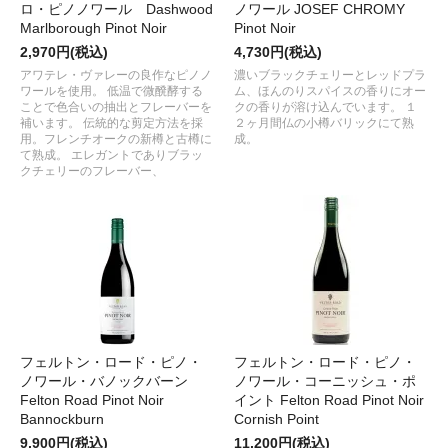
ロ・ピノノワール Dashwood
ノワール JOSEF CHROMY
Marlborough Pinot Noir
Pinot Noir
2,970円(税込)
4,730円(税込)
アワテレ・ヴァレーの良作なピノノ
濃いブラックチェリーとレッドプラ
ワールを使用。 低温で微醗酵する
ム、ほんのりスパイスの香りにオー
ことで色合いの抽出とフレーバーを
クの香りが溶け込んでいます。 １
補います。 伝統的な剪定方法を採
２ヶ月間仏の小樽バリックにて熟
用。フレンチオークの新樽と古樽に
成。
て熟成。 エレガントでありブラッ
クチェリーのフレーバー、
フェルトン・ロード・ピノ・
フェルトン・ロード・ピノ・
ノワール・バノックバーン
ノワール・コーニッシュ・ポ
Felton Road Pinot Noir
イント Felton Road Pinot Noir
Bannockburn
Cornish Point
9,900円(税込)
11,200円(税込)